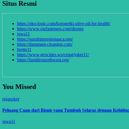
Situs Resmi
https://oko-logic.com/koroneiki-olive-oil-for-health/
https://www.osrfasteners.com/design
jawa11
https://sunshineregionaaca.org/
https://dammam-cleaning.com/
bento11
https://www.geocities.ws/cenat/joker11/
https://familiesnorthwest.org/
You Missed
rajapoker
Peluang Cuan dari Bisnis yang Tumbuh Selaras dengan Kehidu
jawa11