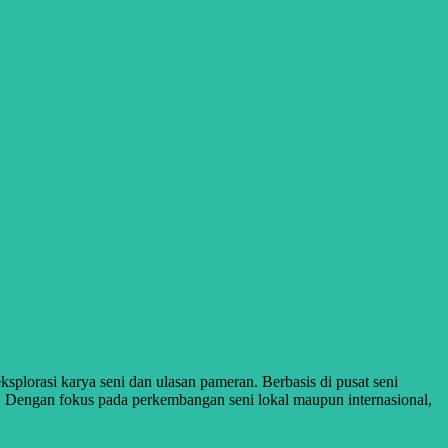
ksplorasi karya seni dan ulasan pameran. Berbasis di pusat seni
ia. Dengan fokus pada perkembangan seni lokal maupun internasional,