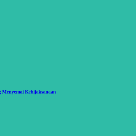
ng Menyemai Kebijaksanaan