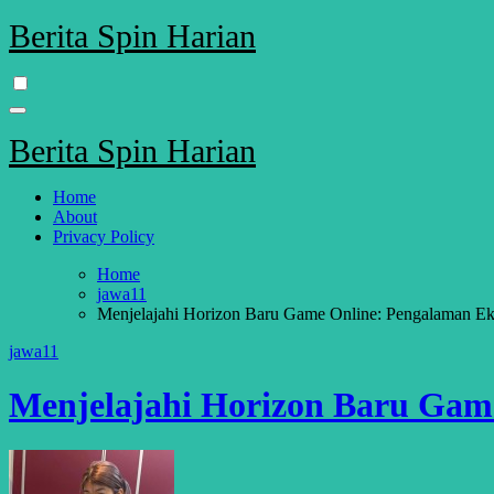
Skip
Berita Spin Harian
to
content
Berita Spin Harian
Home
About
Privacy Policy
Home
jawa11
Menjelajahi Horizon Baru Game Online: Pengalaman Ek
jawa11
Menjelajahi Horizon Baru Gam