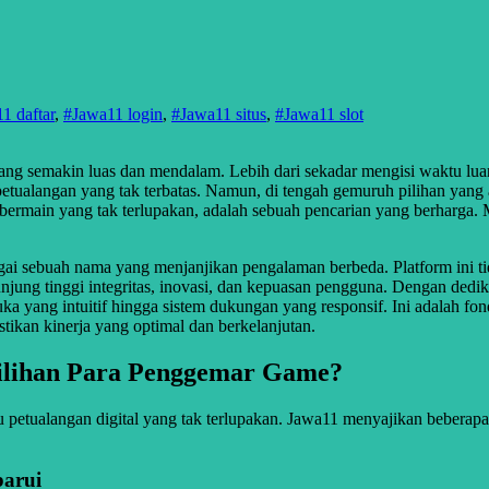
1 daftar
,
#Jawa11 login
,
#Jawa11 situs
,
#Jawa11 slot
 petualangan yang tak terbatas. Namun, di tengah gemuruh pilihan yan
 bermain yang tak terlupakan, adalah sebuah pencarian yang berharga
gai sebuah nama yang menjanjikan pengalaman berbeda. Platform ini 
unjung tinggi integritas, inovasi, dan kepuasan pengguna. Dengan d
a yang intuitif hingga sistem dukungan yang responsif. Ini adalah fo
kan kinerja yang optimal dan berkelanjutan.
Pilihan Para Penggemar Game?
 petualangan digital yang tak terlupakan. Jawa11 menyajikan beberap
barui