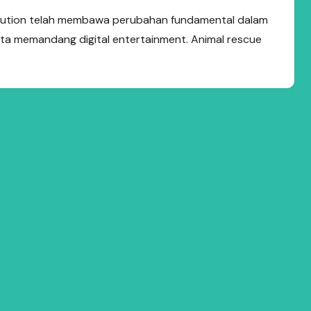
lution telah membawa perubahan fundamental dalam
ta memandang digital entertainment. Animal rescue