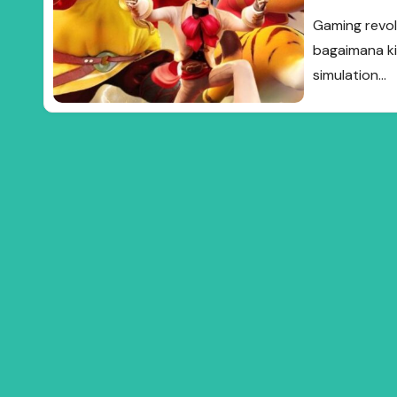
Gaming revo
bagaimana ki
simulation…