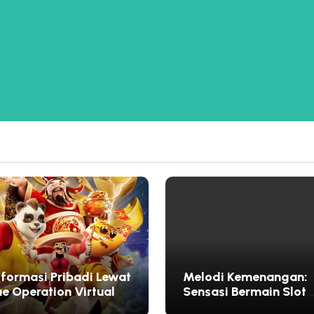
formasi Pribadi Lewat
Melodi Kemenangan:
e Operation Virtual
Sensasi Bermain Slot
Bertema Musik yang