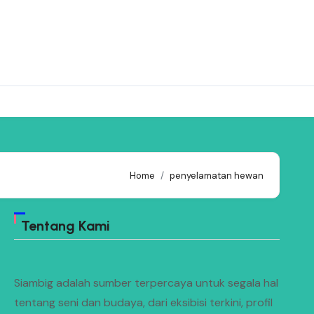
Home
penyelamatan hewan
Tentang Kami
Siambig adalah sumber terpercaya untuk segala hal
tentang seni dan budaya, dari eksibisi terkini, profil