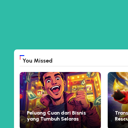
You Missed
Peluang Cuan dari Bisnis
Trans
yang Tumbuh Selaras
Rescu
dengan Kehidupan Ruang