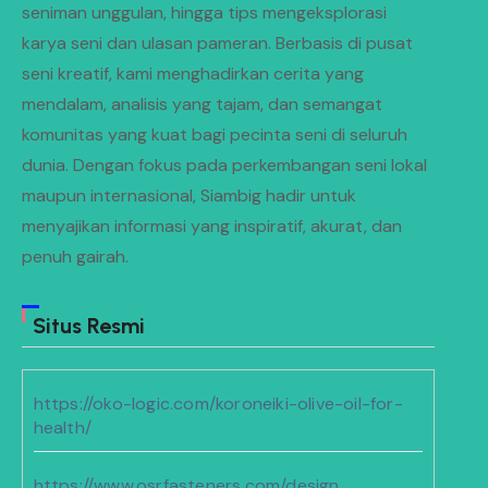
seniman unggulan, hingga tips mengeksplorasi
karya seni dan ulasan pameran. Berbasis di pusat
seni kreatif, kami menghadirkan cerita yang
mendalam, analisis yang tajam, dan semangat
komunitas yang kuat bagi pecinta seni di seluruh
dunia. Dengan fokus pada perkembangan seni lokal
maupun internasional, Siambig hadir untuk
menyajikan informasi yang inspiratif, akurat, dan
penuh gairah.
Situs Resmi
https://oko-logic.com/koroneiki-olive-oil-for-
health/
https://www.osrfasteners.com/design