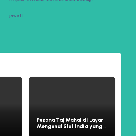
jawa11
https://sunshineregionaaca.org/
https://dammam-cleaning.com/
bento11
https://www.geocities.ws/cenat/joker11/
https://familiesnorthwest.org/
Pesona Taj Mahal di Layar:
Mengenal Slot India yang
Penuh Warna dan Kejutan