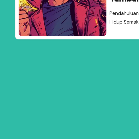
Ruang 
Pendahuluan
Hidup Semak