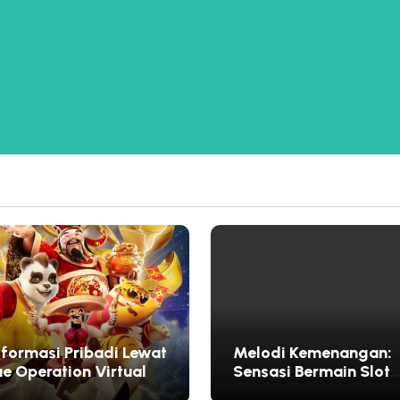
formasi Pribadi Lewat
Melodi Kemenangan:
e Operation Virtual
Sensasi Bermain Slot
Bertema Musik yang