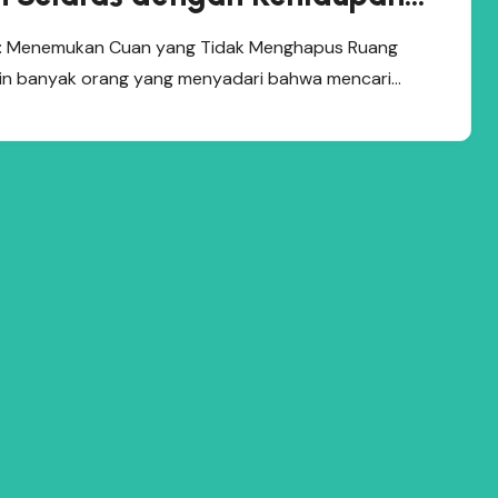
Narasi Usaha 10 Mei 2026
: Menemukan Cuan yang Tidak Menghapus Ruang
in banyak orang yang menyadari bahwa mencari…