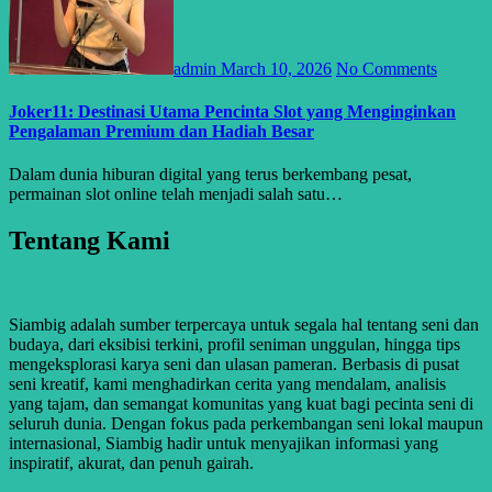
admin
March 10, 2026
No Comments
Joker11: Destinasi Utama Pencinta Slot yang Menginginkan
Pengalaman Premium dan Hadiah Besar
Dalam dunia hiburan digital yang terus berkembang pesat,
permainan slot online telah menjadi salah satu…
Tentang Kami
Siambig adalah sumber terpercaya untuk segala hal tentang seni dan
budaya, dari eksibisi terkini, profil seniman unggulan, hingga tips
mengeksplorasi karya seni dan ulasan pameran. Berbasis di pusat
seni kreatif, kami menghadirkan cerita yang mendalam, analisis
yang tajam, dan semangat komunitas yang kuat bagi pecinta seni di
seluruh dunia. Dengan fokus pada perkembangan seni lokal maupun
internasional, Siambig hadir untuk menyajikan informasi yang
inspiratif, akurat, dan penuh gairah.