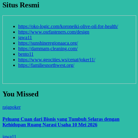
Situs Resmi
https://oko-logic.com/koroneiki-olive-oil-for-health/
https://www.osrfasteners.com/design
jawa11
https://sunshineregionaaca.org/
https://dammam-cleaning.com/
bento11
https://www.geocities.ws/cenat/joker11/
https://familiesnorthwest.org/
You Missed
rajapoker
Peluang Cuan dari Bisnis yang Tumbuh Selaras dengan
Kehidupan Ruang Narasi Usaha 10 Mei 2026
jawa11