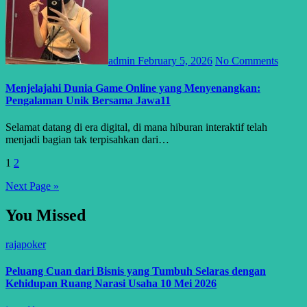
admin
February 5, 2026
No Comments
Menjelajahi Dunia Game Online yang Menyenangkan:
Pengalaman Unik Bersama Jawa11
Selamat datang di era digital, di mana hiburan interaktif telah
menjadi bagian tak terpisahkan dari…
Posts
1
2
pagination
Next Page »
You Missed
rajapoker
Peluang Cuan dari Bisnis yang Tumbuh Selaras dengan
Kehidupan Ruang Narasi Usaha 10 Mei 2026