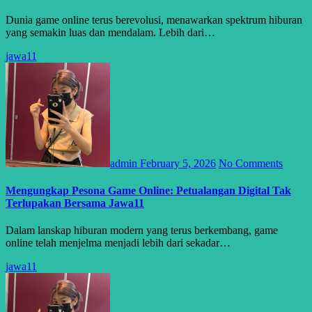
Dunia game online terus berevolusi, menawarkan spektrum hiburan
yang semakin luas dan mendalam. Lebih dari…
jawa11
admin
February 5, 2026
No Comments
Mengungkap Pesona Game Online: Petualangan Digital Tak
Terlupakan Bersama Jawa11
Dalam lanskap hiburan modern yang terus berkembang, game
online telah menjelma menjadi lebih dari sekadar…
jawa11