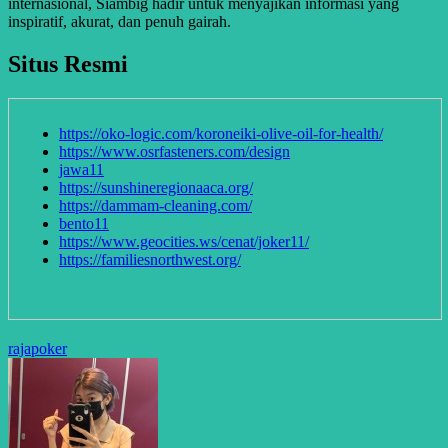
internasional, Siambig hadir untuk menyajikan informasi yang
inspiratif, akurat, dan penuh gairah.
Situs Resmi
https://oko-logic.com/koroneiki-olive-oil-for-health/
https://www.osrfasteners.com/design
jawa11
https://sunshineregionaaca.org/
https://dammam-cleaning.com/
bento11
https://www.geocities.ws/cenat/joker11/
https://familiesnorthwest.org/
rajapoker