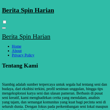
Skip
Berita Spin Harian
to
content
Berita Spin Harian
Home
About
Privacy Policy
Tentang Kami
Siambig adalah sumber terpercaya untuk segala hal tentang seni dan
budaya, dari eksibisi terkini, profil seniman unggulan, hingga tips
mengeksplorasi karya seni dan ulasan pameran. Berbasis di pusat
seni kreatif, kami menghadirkan cerita yang mendalam, analisis
yang tajam, dan semangat komunitas yang kuat bagi pecinta seni di
seluruh dunia. Dengan fokus pada perkembangan seni lokal maupun