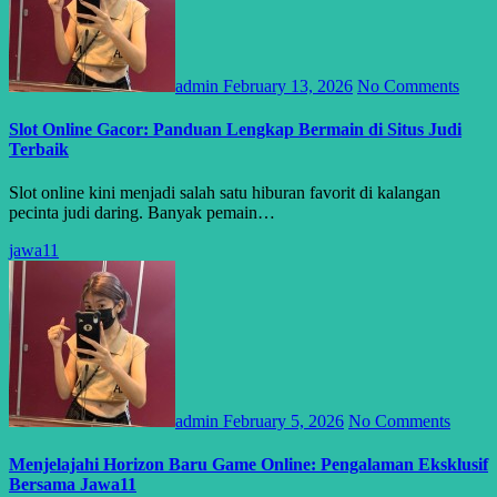
admin
February 13, 2026
No Comments
Slot Online Gacor: Panduan Lengkap Bermain di Situs Judi
Terbaik
Slot online kini menjadi salah satu hiburan favorit di kalangan
pecinta judi daring. Banyak pemain…
jawa11
admin
February 5, 2026
No Comments
Menjelajahi Horizon Baru Game Online: Pengalaman Eksklusif
Bersama Jawa11